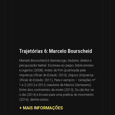
Trajetórias 6: Marcelo Bourscheid
Marcelo Bourscheid é dramaturgo, tradutor, diretor e
pesquisador teatral. Escreveu as peças Sobre amores
e cigarros (2008), Antes do Fim (publicada pela
Imprensa Oficial do Estado: 2010), Depois (Imprensa
Oficial do Estado: 2011), Para o vampiro – Variações nº
1 e 2 (2012 e 2013, coautoria de Marcos Damaceno),
Entre dois continentes da morte (2013), Do cão fez-se
o dia (2014) e Ensaio para uma poética do movimento
(2016), dentre outras.
+ MAIS INFORMAÇÕES