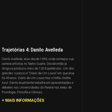
Trajetórias 4: Danilo Avelleda
Danilo Avelleda, atua desde 1959, onde começou sua
carreira artística no Teatro Guaíra. Desde então já
dirigiu e produziu mais de 120 Espetáculos. Um dos
grandes sucesso é “Diário de Um Louco” em que atua
há 49 anos. Diário de Um Louco traz o troféu Gralha
Azul. Danilo atualmente trabalha em apresentações e
debates nas Universidades do Paraná nas áreas de
Psicologia, Filosofia e Cênicas
+ MAIS INFORMAÇÕES