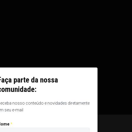
Faça parte da nossa
comunidade:
eceba nosso conteúdo e novidades diretamente
m seu e-mail
Nome