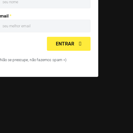
mail
ENTRAR
 Não se preocupe, não fazemos spam =)